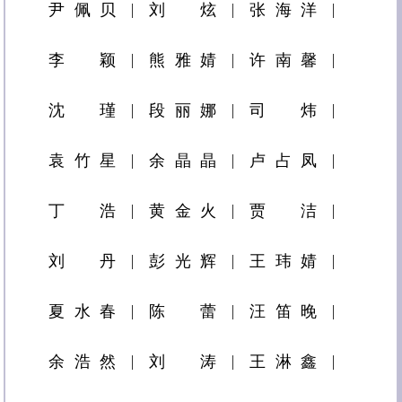
尹佩贝
刘炫
张海洋
李颖
熊雅婧
许南馨
沈瑾
段丽娜
司炜
袁竹星
余晶晶
卢占凤
丁浩
黄金火
贾洁
刘丹
彭光辉
王玮婧
夏水春
陈蕾
汪笛晚
余浩然
刘涛
王淋鑫