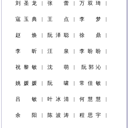
刘圣龙
张蕾
万双琦
寇玉典
王点
李梦
赵焕
阮泽聪
徐鼎
李昕
汪泉
李盼盼
祝黎敏
沈萌
​阮郭沁
姚媛媛
阮啸
常佳敏
吕敏
叶冰清
何慧慧
余阳
陈波涛
程思宇