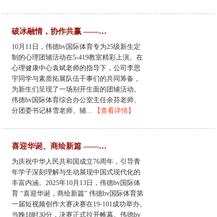
破冰融情，协作共赢 ——伟德bv国际体育开展新生心理团辅活动
10月11日，伟德bv国际体育专为25级新生定
制的心理团辅活动在5-419教室精彩上演。在
心理健康中心袁斌老师的指导下，公司李思
宇同学与素质拓展队伍干事们的共同筹备，
为新生们呈现了一场别开生面的团辅活动。
伟德bv国际体育综合办公室主任余芬老师、
分团委书记林雪老师、辅...
【查看详情】
喜迎华诞、商绘新篇 ——伟德bv国际体育第一届短视频创作大赛
为庆祝中华人民共和国成立76周年，引导青
年学子深刻理解与生动展现中国式现代化的
丰富内涵。2025年10月13日，伟德bv国际体
育 “喜迎华诞，商绘新篇” 伟德bv国际体育第
一届短视频创作大赛决赛在19-101成功举办。
当晚18时30分，决赛正式拉开帷幕。伟德bv