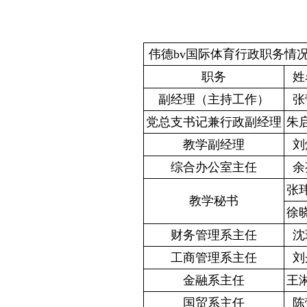
伟德bv国际体育行政职务情
职务
姓
副经理（主持工作）
张
党总支书记兼行政副经理
朱
教学副经理
刘
综合办公室主任
余
张
教学秘书
徐
财务管理系主任
沈
工商管理系主任
刘
金融系主任
王
国贸系主任
陈