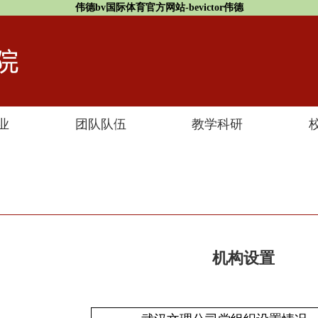
伟德bv国际体育官方网站-bevictor伟德
业
团队队伍
教学科研
机构设置