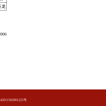
圣龙
006
2011502001225号