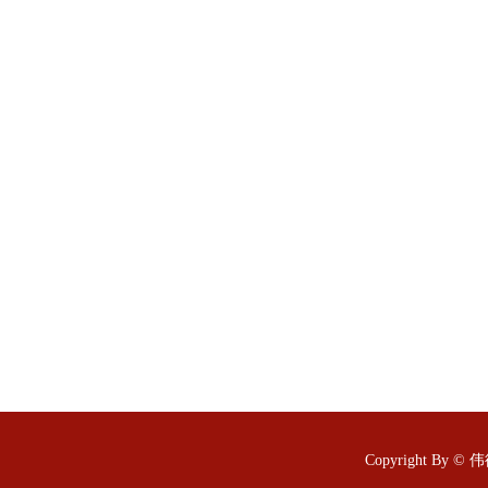
Copyright By 