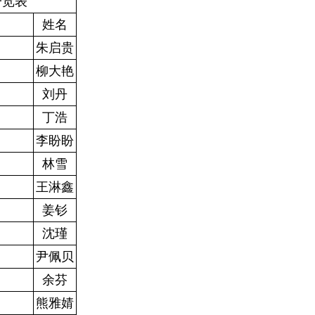
一览表
姓名
朱启贵
柳大艳
刘丹
丁浩
李盼盼
林雪
王淋鑫
姜钐
沈瑾
尹佩贝
余芬
熊雅婧