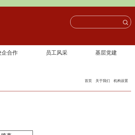
校企合作
员工风采
基层党建
首页
关于我们
机构设置