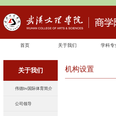
首页
关于我们
学科专
机构设置
关于我们
​伟德bv国际体育简介
公司领导