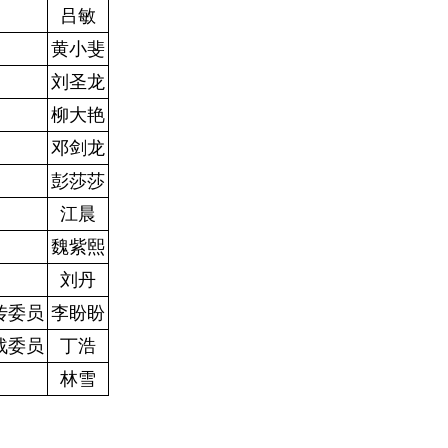
吕敏
黄小斐
刘圣龙
柳大艳
邓剑龙
彭莎莎
江晨
魏紫熙
刘丹
传委员
李盼盼
战委员
丁浩
林雪