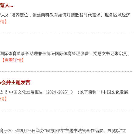
...
应用型人才”培养定位，聚焦商科教育如何对接数智时代需求、服务区域经济
详情】
v国际体育董事长助理兼伟德bv国际体育经理张蕾、党总支书记朱启贵、
.
【查看详情】
布会并主题发言
·中国文化发展报告（2024~2025）》（以下简称“《中国文化发展
详情】
2025年9月26日举办“民族团结”主题书法绘画作品展。展览以“红